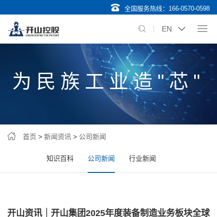
全国服务热线：
166-0570-0598
EN
为民族工业造"芯"
首页
>
新闻资讯
>
公司新闻
知识百科
公司新闻
行业新闻
开山资讯｜开山集团2025年度装备制造业务板块全球