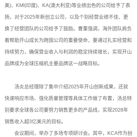
美)、KMI(印度)、KA(澳大利亚)等业绩出色的公司给予了表
扬，对于2025年新创立公司，以及个别经营业绩不佳、更
换了经营团队的公司给予了鼓励。曹董强调，海外团队肩负
着帮助开山成长为跨国公司的重要使命，要通过扎实经营和
持续努力，确保营业收入与利润的稳定持续增长，实现开山
品牌成为全球压缩机主要品牌这一战略目标。
汤炎总经理除了集中介绍2025年开山创新成果，还就
快速响应市场、强化质量管理等具体工作做了布置，汤总特
别要求全球各公司要努力销售更多的产品线，实现2028年
销售收入超3亿美元的目标。
会议期间，举办了多场专项研讨会。其中，KCA作为扮