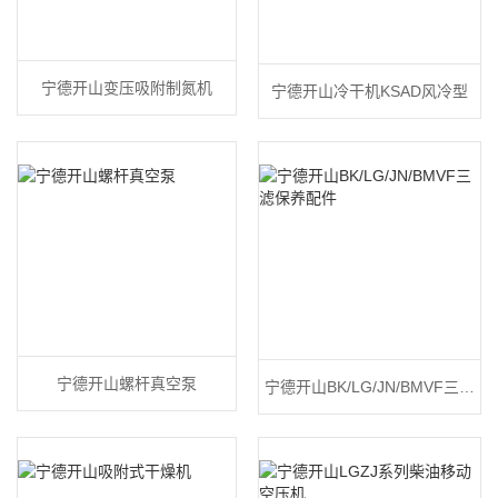
宁德开山变压吸附制氮机
宁德开山冷干机KSAD风冷型
宁德开山螺杆真空泵
宁德开山BK/LG/JN/BMVF三滤
保养配件