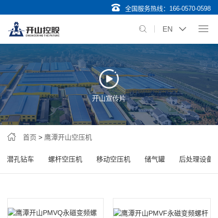
全国服务热线：
166-0570-0598
EN
开山宣传片
首页
>
鹰潭开山空压机
潜孔钻车
螺杆空压机
移动空压机
储气罐
后处理设备