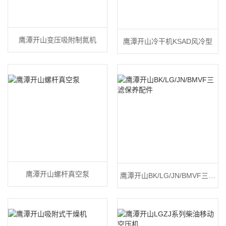
鹰潭开山变压吸附制氮机
鹰潭开山冷干机KSAD风冷型
鹰潭开山螺杆真空泵
鹰潭开山BK/LG/JN/BMVF三滤
保养配件