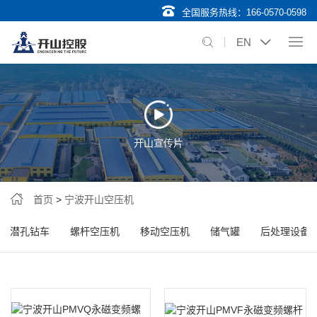
全国服务热线：
166-0570-0598
EN
开山宣传片
首页
>
宁波开山空压机
潜孔钻车
螺杆空压机
移动空压机
储气罐
后处理设备